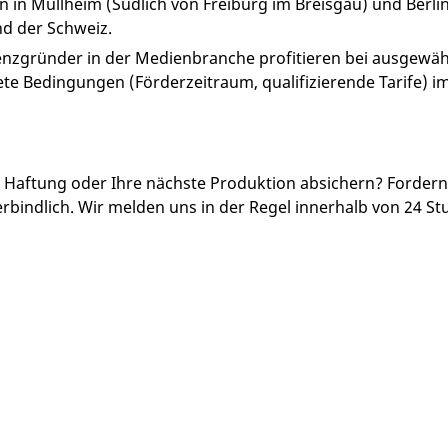
n in Müllheim (Südlich von Freiburg im Breisgau) und Berli
nd der Schweiz.
enzgründer in der Medienbranche profitieren bei ausgewäh
e Bedingungen (Förderzeitraum, qualifizierende Tarife) im
Haftung oder Ihre nächste Produktion absichern? Fordern Si
rbindlich. Wir melden uns in der Regel innerhalb von 24 St
agen
SERVICE
ÜBER
cht,
Persönliche Beratung, schnelle
Spezial