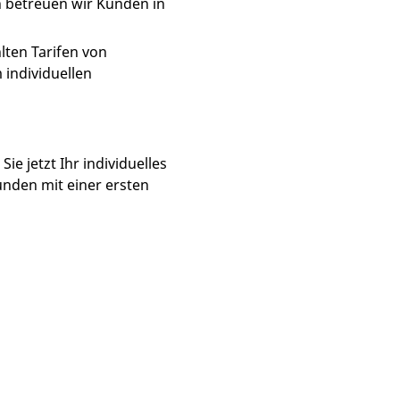
n betreuen wir Kunden in
lten Tarifen von
 individuellen
e jetzt Ihr individuelles
unden mit einer ersten
 UNS
makler für Foto, Film und