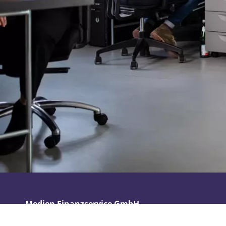
Medien Finanzservice GmbH
Hauptsitz
weiterer St