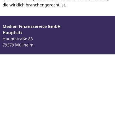
die wirklich branchengerecht ist.
Medien Finanzservice GmbH
Hauptsitz
Hauptstraße 83
79379 Müllheim
Tel.:
+49 (0) 30 / 55 44 0800
|
Kontakt
weiterer Standort
Schwartzkopffstraße 3
10115 Berlin (Mitte)
Tel.:
+49 (0) 30 / 55 44 0800
|
Kontakt